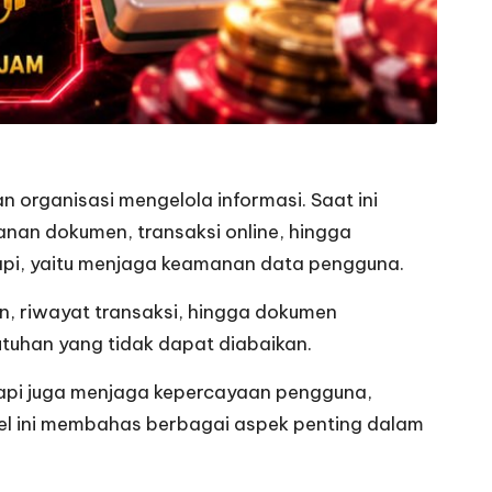
organisasi mengelola informasi. Saat ini
panan dokumen, transaksi online, hingga
dapi, yaitu menjaga keamanan data pengguna.
an, riwayat transaksi, hingga dokumen
utuhan yang tidak dapat diabaikan.
tapi juga menjaga kepercayaan pengguna,
el ini membahas berbagai aspek penting dalam