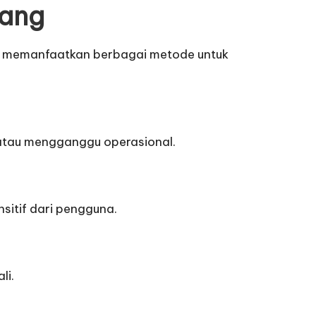
bang
ber memanfaatkan berbagai metode untuk
atau mengganggu operasional.
sitif dari pengguna.
li.