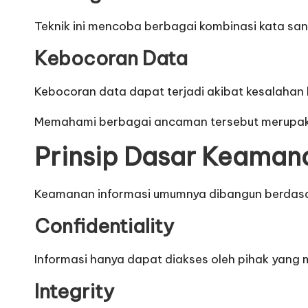
Teknik ini mencoba berbagai kombinasi kata sa
Kebocoran Data
Kebocoran data dapat terjadi akibat kesalahan
Memahami berbagai ancaman tersebut merupaka
Prinsip Dasar Keamana
Keamanan informasi umumnya dibangun berdasark
Confidentiality
Informasi hanya dapat diakses oleh pihak yang me
Integrity