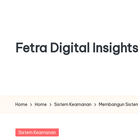
Skip
to
content
Fetra Digital Insight
Home
Home
Sistem Keamanan
Membangun Sistem 
Posted
Sistem Keamanan