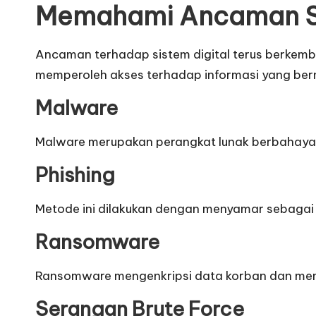
Memahami Ancaman Si
Ancaman terhadap sistem digital terus berkemb
memperoleh akses terhadap informasi yang bernil
Malware
Malware merupakan perangkat lunak berbahaya 
Phishing
Metode ini dilakukan dengan menyamar sebagai p
Ransomware
Ransomware mengenkripsi data korban dan memi
Serangan Brute Force