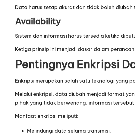
Data harus tetap akurat dan tidak boleh diubah 
Availability
Sistem dan informasi harus tersedia ketika dib
Ketiga prinsip ini menjadi dasar dalam peranc
Pentingnya Enkripsi D
Enkripsi merupakan salah satu teknologi yang pa
Melalui enkripsi, data diubah menjadi format ya
pihak yang tidak berwenang, informasi tersebut 
Manfaat enkripsi meliputi:
Melindungi data selama transmisi.