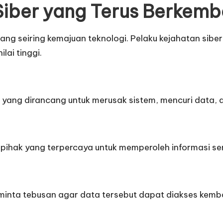
ber yang Terus Berkem
ang seiring kemajuan teknologi. Pelaku kejahatan si
ai tinggi.
yang dirancang untuk merusak sistem, mencuri data, 
ihak yang terpercaya untuk memperoleh informasi sen
nta tebusan agar data tersebut dapat diakses kemba