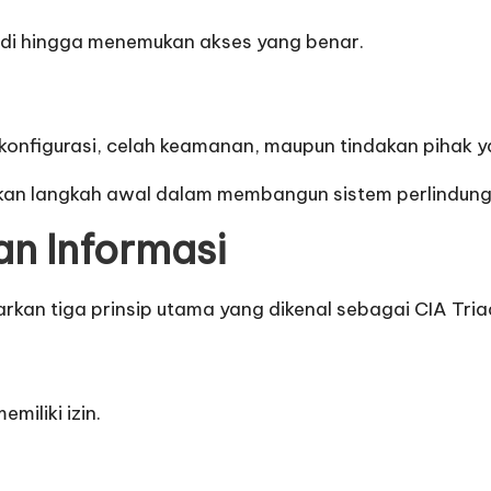
ndi hingga menemukan akses yang benar.
 konfigurasi, celah keamanan, maupun tindakan pihak 
n langkah awal dalam membangun sistem perlindunga
n Informasi
an tiga prinsip utama yang dikenal sebagai CIA Tria
miliki izin.