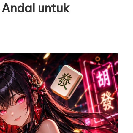
Andal untuk