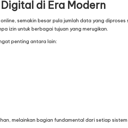
igital di Era Modern
online, semakin besar pula jumlah data yang diproses s
pa izin untuk berbagai tujuan yang merugikan.
at penting antara lain:
han, melainkan bagian fundamental dari setiap sistem 