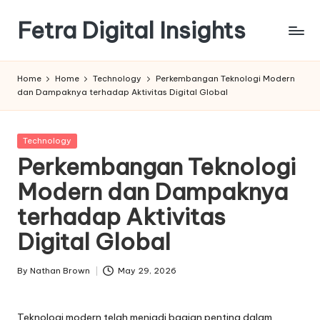
Fetra Digital Insights
Skip
to
content
Home
Home
Technology
Perkembangan Teknologi Modern
dan Dampaknya terhadap Aktivitas Digital Global
Posted
Technology
in
Perkembangan Teknologi
Modern dan Dampaknya
terhadap Aktivitas
Digital Global
By
Nathan Brown
May 29, 2026
Posted
by
Teknologi modern telah menjadi bagian penting dalam