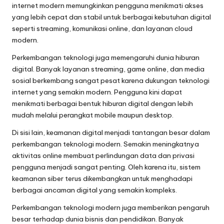
internet modern memungkinkan pengguna menikmati akses
yang lebih cepat dan stabil untuk berbagai kebutuhan digital
seperti streaming, komunikasi online, dan layanan cloud
modern.
Perkembangan teknologi juga memengaruhi dunia hiburan
digital. Banyak layanan streaming, game online, dan media
sosial berkembang sangat pesat karena dukungan teknologi
internet yang semakin modern. Pengguna kini dapat
menikmati berbagai bentuk hiburan digital dengan lebih
mudah melalui perangkat mobile maupun desktop.
Di sisi lain, keamanan digital menjadi tantangan besar dalam
perkembangan teknologi modern. Semakin meningkatnya
aktivitas online membuat perlindungan data dan privasi
pengguna menjadi sangat penting. Oleh karena itu, sistem
keamanan siber terus dikembangkan untuk menghadapi
berbagai ancaman digital yang semakin kompleks.
Perkembangan teknologi modern juga memberikan pengaruh
besar terhadap dunia bisnis dan pendidikan. Banyak