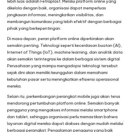
lebih luas adalah Fetraplast. Melalui platform online yang
dikelola dengan baik, organisasi dapat memperluas
jangkauan informasi, meningkatkan visibilitas, dan
membangun komunikasi yang lebih efektif dengan berbagai
pihak yang berkepentingan.
Di masa depan, peran platform online diperkirakan akan
semakin penting. Teknologi seperti kecerdasan buatan (AI),
Internet of Things (IoT), machine learning, dan analitik data
akan semakin terintegrasi ke dalam berbagai sistem digital.
Perusahaan yang mampu mengadopsi teknologi tersebut
sejak dini akan memiliki keunggulan dalam memahami
kebutuhan pasar serta meningkatkan efisiensi operasional
mereka.
Selain itu, perkembangan perangkat mobile juga akan terus
mendorong pertumbuhan platform online. Semakin banyak
pengguna yang mengakses informasi melalui smartphone
dan tablet, sehingga organisasi perlu memastikan bahwa
layanan digital mereka dapat diakses dengan mudah melalui
berbagai perangkat. Pengalaman pengguna yang baik