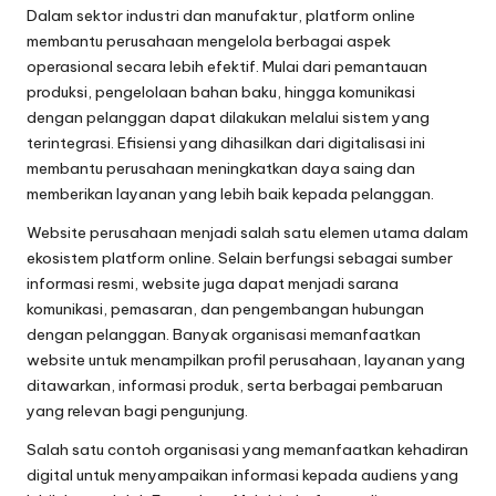
Dalam sektor industri dan manufaktur, platform online
membantu perusahaan mengelola berbagai aspek
operasional secara lebih efektif. Mulai dari pemantauan
produksi, pengelolaan bahan baku, hingga komunikasi
dengan pelanggan dapat dilakukan melalui sistem yang
terintegrasi. Efisiensi yang dihasilkan dari digitalisasi ini
membantu perusahaan meningkatkan daya saing dan
memberikan layanan yang lebih baik kepada pelanggan.
Website perusahaan menjadi salah satu elemen utama dalam
ekosistem platform online. Selain berfungsi sebagai sumber
informasi resmi, website juga dapat menjadi sarana
komunikasi, pemasaran, dan pengembangan hubungan
dengan pelanggan. Banyak organisasi memanfaatkan
website untuk menampilkan profil perusahaan, layanan yang
ditawarkan, informasi produk, serta berbagai pembaruan
yang relevan bagi pengunjung.
Salah satu contoh organisasi yang memanfaatkan kehadiran
digital untuk menyampaikan informasi kepada audiens yang