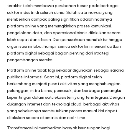
terakhir telah membawa perubahan besar pada berbagai
sektor industri di seluruh dunia. Salah satu inovasi yang
memberikan dampak paling signifikan adalah hadirnya
platform online yang memungkinkan proses komunikasi,
pengelolaan data, dan operasional bisnis dilakukan secara
lebih cepat dan efisien. Dari perusahaan manufaktur hingga
organisasi nirlaba, hampir semua sektor kini memanfaatkan
platform digital sebagai bagian penting dari strategi
pengembangan mereka.
Platform online tidak lagi sekadar digunakan sebagai sarana
publikasi informasi. Saat ini, platform digital telah
berkembang menjadi pusat aktivitas yang menghubungkan
pelanggan, mitra bisnis, pemasok, dan berbagai pemangku
kepentingan dalam satu ekosistem yang terintegrasi. Dengan
dukungan internet dan teknologi cloud, berbagai aktivitas
yang sebelumnya membutuhkan proses manual kini dapat
dilakukan secara otomatis dan real-time.
Transformasi ini memberikan banyak keuntungan bagi