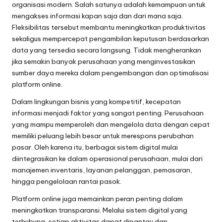
organisasi modern. Salah satunya adalah kemampuan untuk
mengakses informasi kapan saja dan dari mana saja.
Fleksibilitas tersebut membantu meningkatkan produktivitas
sekaligus mempercepat pengambilan keputusan berdasarkan
data yang tersedia secara langsung. Tidak mengherankan
jika semakin banyak perusahaan yang menginvestasikan
sumber daya mereka dalam pengembangan dan optimalisasi
platform online.
Dalam lingkungan bisnis yang kompetitif, kecepatan
informasi menjadi faktor yang sangat penting. Perusahaan
yang mampu memperoleh dan mengelola data dengan cepat
memiliki peluang lebih besar untuk merespons perubahan
pasar. Oleh karena itu, berbagai sistem digital mulai
diintegrasikan ke dalam operasional perusahaan, mulai dari
manajemen inventaris, layanan pelanggan, pemasaran,
hingga pengelolaan rantai pasok.
Platform online juga memainkan peran penting dalam
meningkatkan transparansi. Melalui sistem digital yang
terhubung, setiap aktivitas dapat dipantau dan