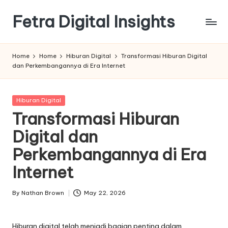
Fetra Digital Insights
Skip
to
content
Home
Home
Hiburan Digital
Transformasi Hiburan Digital
dan Perkembangannya di Era Internet
Posted
Hiburan Digital
in
Transformasi Hiburan
Digital dan
Perkembangannya di Era
Internet
By
Nathan Brown
May 22, 2026
Posted
by
Hiburan digital telah menjadi bagian penting dalam