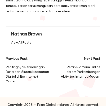
smart technology yang lebih canggih. Perkembangan
tersebut akan terus mengubah cara masyarakat menjalani
aktivitas sehari-hari di era digital modern.
Nathan Brown
View All Posts
Post
Previous Post
Next Post
navigation
Pentingnya Perlindungan
Peran Platform Online
Data dan Sistem Keamanan
dalam Perkembangan
Digital di Era Internet
Aktivitas Internet Modern
Modern
Copyright 2026 — Fetra Digital Insights. All rights reserved.