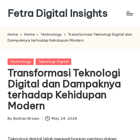
Fetra Digital Insights
Skip
to
content
Home
Home
Technology
Transformasi Teknologi Digital dan
Dampaknya terhadap Kehidupan Modern
Posted
Technology
Teknologi Digital
in
Transformasi Teknologi
Digital dan Dampaknya
terhadap Kehidupan
Modern
By
Nathan Brown
May 24, 2026
Posted
by
Teknologi digital telah menjadi bagian penting dalam