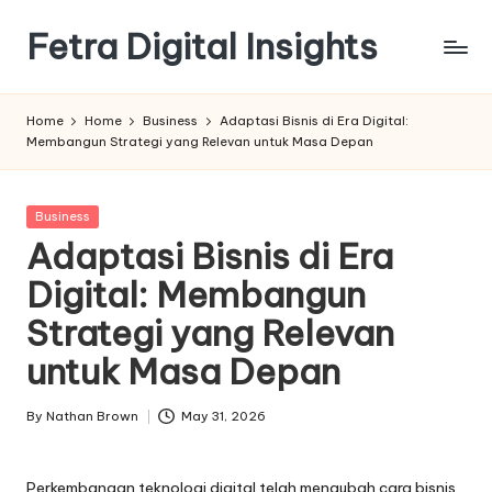
Fetra Digital Insights
Skip
to
content
Home
Home
Business
Adaptasi Bisnis di Era Digital:
Membangun Strategi yang Relevan untuk Masa Depan
Posted
Business
in
Adaptasi Bisnis di Era
Digital: Membangun
Strategi yang Relevan
untuk Masa Depan
By
Nathan Brown
May 31, 2026
Posted
by
Perkembangan teknologi digital telah mengubah cara bisnis