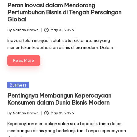
in
Peran Inovasi dalam Mendorong
Pertumbuhan Bisnis di Tengah Persaingan
Global
By
Nathan Brown
May 31, 2026
Posted
by
Inovasi telah menjadi salah satu faktor utama yang
menentukan keberhasilan bisnis di era modern. Dalam…
Read More
Posted
Business
in
Pentingnya Membangun Kepercayaan
Konsumen dalam Dunia Bisnis Modern
By
Nathan Brown
May 31, 2026
Posted
by
Kepercayaan merupakan salah satu fondasi utama dalam
membangun bisnis yang berkelanjutan. Tanpa kepercayaan