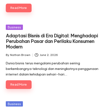
Read More
Posted
Business
in
Adaptasi Bisnis di Era Digital: Menghadapi
Perubahan Pasar dan Perilaku Konsumen
Modern
By
Nathan Brown
June 2, 2026
Posted
by
Dunia bisnis terus mengalami perubahan seiring
berkembangnya teknologi dan meningkatnya penggunaan
internet dalam kehidupan sehari-hari.…
Read More
Posted
Business