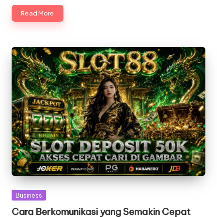
Read More
Posted
Business
in
Cara Berkomunikasi yang Semakin Cepat