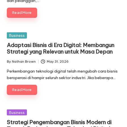
dari pelanggan,…
Read More
Posted
Business
in
Adaptasi Bisnis di Era Digital: Membangun
Strategi yang Relevan untuk Masa Depan
By
Nathan Brown
May 31, 2026
Posted
by
Perkembangan teknologi digital telah mengubah cara bisnis
beroperasi di hampir seluruh sektor industri. Jika beberapa…
Read More
Posted
Business
in
Strategi Pengembangan Bisnis Modern di