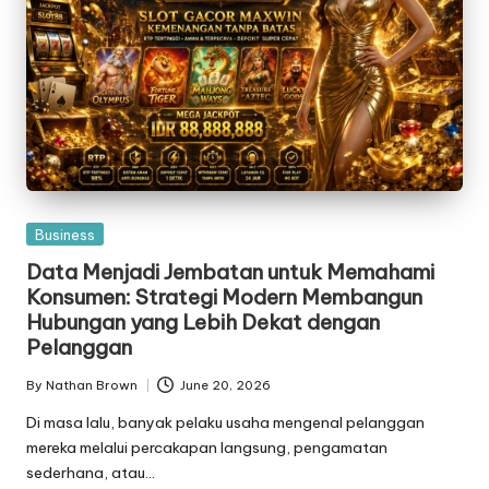
Posted
Business
in
Data Menjadi Jembatan untuk Memahami
Konsumen: Strategi Modern Membangun
Hubungan yang Lebih Dekat dengan
Pelanggan
By
Nathan Brown
June 20, 2026
Posted
by
Di masa lalu, banyak pelaku usaha mengenal pelanggan
mereka melalui percakapan langsung, pengamatan
sederhana, atau…