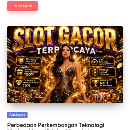
Read More
Posted
Business
in
Perbedaan Perkembangan Teknologi