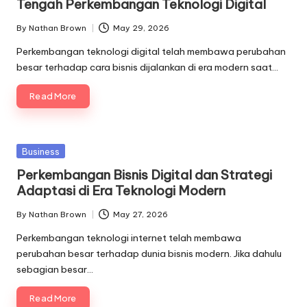
Tengah Perkembangan Teknologi Digital
By
Nathan Brown
May 29, 2026
Posted
by
Perkembangan teknologi digital telah membawa perubahan
besar terhadap cara bisnis dijalankan di era modern saat…
Read More
Posted
Business
in
Perkembangan Bisnis Digital dan Strategi
Adaptasi di Era Teknologi Modern
By
Nathan Brown
May 27, 2026
Posted
by
Perkembangan teknologi internet telah membawa
perubahan besar terhadap dunia bisnis modern. Jika dahulu
sebagian besar…
Read More