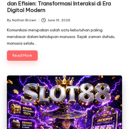
dan Efisien: Transformasi Interaksi di Era
Digital Modern
By
Nathan Brown
June 19, 2026
Posted
by
Komunikasi merupakan salah satu kebutuhan paling
mendasar dalam kehidupan manusia. Sejak zaman dahulu,
manusia selalu…
Read More