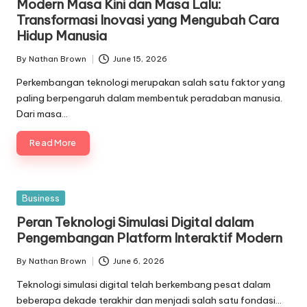
Modern Masa Kini dan Masa Lalu:
Transformasi Inovasi yang Mengubah Cara
Hidup Manusia
By
Nathan Brown
June 15, 2026
Posted
by
Perkembangan teknologi merupakan salah satu faktor yang
paling berpengaruh dalam membentuk peradaban manusia.
Dari masa…
Read More
Posted
Business
in
Peran Teknologi Simulasi Digital dalam
Pengembangan Platform Interaktif Modern
By
Nathan Brown
June 6, 2026
Posted
by
Teknologi simulasi digital telah berkembang pesat dalam
beberapa dekade terakhir dan menjadi salah satu fondasi…