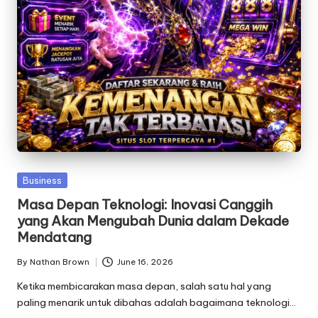
Posted
Business
in
Masa Depan Teknologi: Inovasi Canggih
yang Akan Mengubah Dunia dalam Dekade
Mendatang
By
Nathan Brown
June 16, 2026
Posted
by
Ketika membicarakan masa depan, salah satu hal yang
paling menarik untuk dibahas adalah bagaimana teknologi…