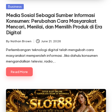
Posted
Business
in
Media Sosial Sebagai Sumber Informasi
Konsumen: Perubahan Cara Masyarakat
Mencari, Menilai, dan Memilih Produk di Era
Digital
By
Nathan Brown
June 21, 2026
Posted
by
Perkembangan teknologi digital telah mengubah cara
masyarakat memperoleh informasi. Jika dahulu konsumen
mengandalkan televisi, radio,…
Read More